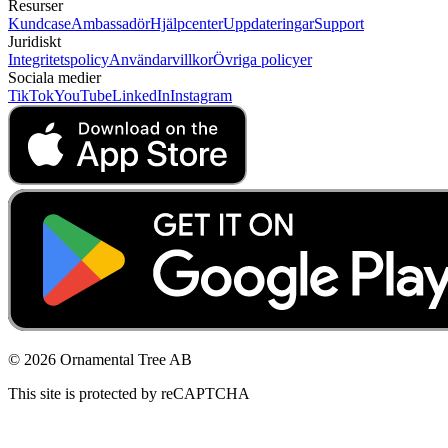
Resurser
Kundcase
Ambassadör
Hjälpcenter
Uppdateringar
Support
Juridiskt
Integritetspolicy
Användarvillkor
Övriga policyer
Sociala medier
TikTok
YouTube
LinkedIn
Instagram
© 2026 Ornamental Tree AB
This site is protected by reCAPTCHA