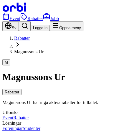
Event
Rabatter
Jobb
Sv
Logga in
Öppna meny
Rabatter
Magnussons Ur
M
Magnussons Ur
Rabatter
Magnussons Ur har inga aktiva rabatter för tillfället.
Utforska
Event
Rabatter
Lösningar
Föreningar
Studenter