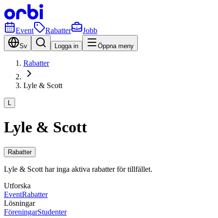
Event
Rabatter
Jobb
Sv
Logga in
Öppna meny
Rabatter
Lyle & Scott
L
Lyle & Scott
Rabatter
Lyle & Scott har inga aktiva rabatter för tillfället.
Utforska
Event
Rabatter
Lösningar
Föreningar
Studenter