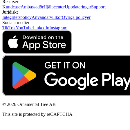
Resurser
Kundcase
Ambassadör
Hjälpcenter
Uppdateringar
Support
Juridiskt
Integritetspolicy
Användarvillkor
Övriga policyer
Sociala medier
TikTok
YouTube
LinkedIn
Instagram
© 2026 Ornamental Tree AB
This site is protected by reCAPTCHA