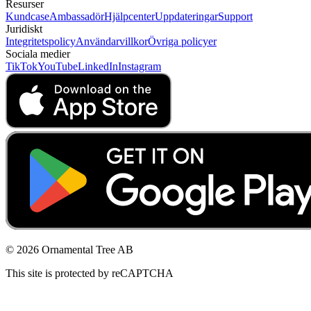
Resurser
Kundcase
Ambassadör
Hjälpcenter
Uppdateringar
Support
Juridiskt
Integritetspolicy
Användarvillkor
Övriga policyer
Sociala medier
TikTok
YouTube
LinkedIn
Instagram
© 2026 Ornamental Tree AB
This site is protected by reCAPTCHA