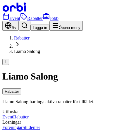
Event
Rabatter
Jobb
Sv
Logga in
Öppna meny
Rabatter
Liamo Salong
L
Liamo Salong
Rabatter
Liamo Salong har inga aktiva rabatter för tillfället.
Utforska
Event
Rabatter
Lösningar
Föreningar
Studenter