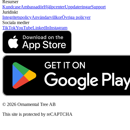
Resurser
Kundcase
Ambassadör
Hjälpcenter
Uppdateringar
Support
Juridiskt
Integritetspolicy
Användarvillkor
Övriga policyer
Sociala medier
TikTok
YouTube
LinkedIn
Instagram
© 2026 Ornamental Tree AB
This site is protected by reCAPTCHA