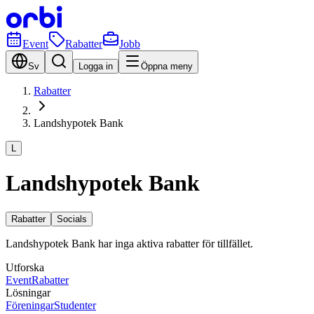
Event
Rabatter
Jobb
Sv
Logga in
Öppna meny
Rabatter
Landshypotek Bank
L
Landshypotek Bank
Rabatter
Socials
Landshypotek Bank har inga aktiva rabatter för tillfället.
Utforska
Event
Rabatter
Lösningar
Föreningar
Studenter