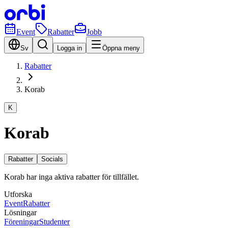
Event
Rabatter
Jobb
Sv
Logga in
Öppna meny
Rabatter
Korab
K
Korab
Rabatter
Socials
Korab har inga aktiva rabatter för tillfället.
Utforska
Event
Rabatter
Lösningar
Föreningar
Studenter