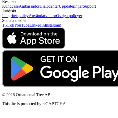
Resurser
Kundcase
Ambassadör
Hjälpcenter
Uppdateringar
Support
Juridiskt
Integritetspolicy
Användarvillkor
Övriga policyer
Sociala medier
TikTok
YouTube
LinkedIn
Instagram
© 2026 Ornamental Tree AB
This site is protected by reCAPTCHA