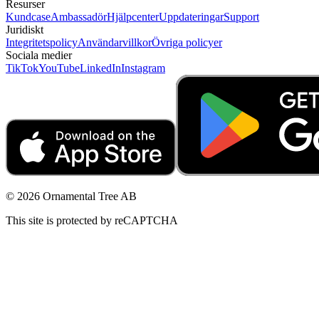
Resurser
Kundcase
Ambassadör
Hjälpcenter
Uppdateringar
Support
Juridiskt
Integritetspolicy
Användarvillkor
Övriga policyer
Sociala medier
TikTok
YouTube
LinkedIn
Instagram
© 2026 Ornamental Tree AB
This site is protected by reCAPTCHA