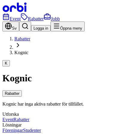
Event
Rabatter
Jobb
Sv
Logga in
Öppna meny
Rabatter
Kognic
K
Kognic
Rabatter
Kognic har inga aktiva rabatter för tillfället.
Utforska
Event
Rabatter
Lösningar
Föreningar
Studenter