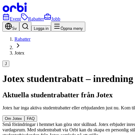
Event
Rabatter
Jobb
Sv
Logga in
Öppna meny
Rabatter
Jotex
J
Jotex studentrabatt – inredning
Aktuella studentrabatter från Jotex
Jotex har inga aktiva studentrabatter eller erbjudanden just nu. Kom t
Om Jotex
FAQ
Små förändringar i hemmet kan göra stor skillnad. Jotex erbjuder inredni
vardagsrum. Med studentrabatt via Orbi kan du skapa en personlig stil 