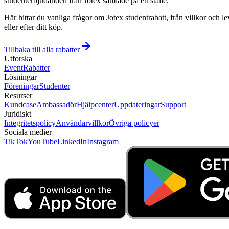
studenterbjudanden från Jotex samlade på ett ställe.
Här hittar du vanliga frågor om Jotex studentrabatt, från villkor och l
eller efter ditt köp.
Tillbaka till alla rabatter
Utforska
Event
Rabatter
Lösningar
Föreningar
Studenter
Resurser
Kundcase
Ambassadör
Hjälpcenter
Uppdateringar
Support
Juridiskt
Integritetspolicy
Användarvillkor
Övriga policyer
Sociala medier
TikTok
YouTube
LinkedIn
Instagram