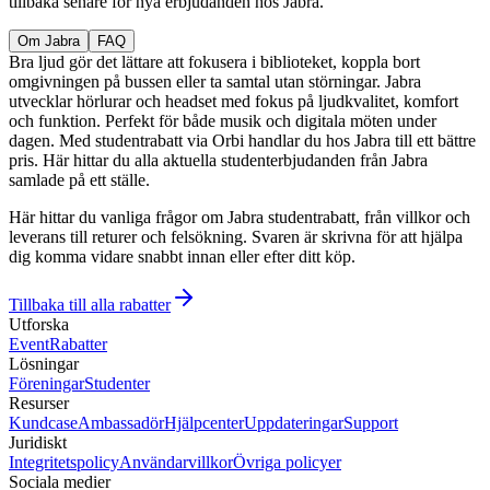
tillbaka senare för nya erbjudanden hos Jabra.
Om Jabra
FAQ
Bra ljud gör det lättare att fokusera i biblioteket, koppla bort
omgivningen på bussen eller ta samtal utan störningar. Jabra
utvecklar hörlurar och headset med fokus på ljudkvalitet, komfort
och funktion. Perfekt för både musik och digitala möten under
dagen. Med studentrabatt via Orbi handlar du hos Jabra till ett bättre
pris. Här hittar du alla aktuella studenterbjudanden från Jabra
samlade på ett ställe.
Här hittar du vanliga frågor om Jabra studentrabatt, från villkor och
leverans till returer och felsökning. Svaren är skrivna för att hjälpa
dig komma vidare snabbt innan eller efter ditt köp.
Tillbaka till alla rabatter
Utforska
Event
Rabatter
Lösningar
Föreningar
Studenter
Resurser
Kundcase
Ambassadör
Hjälpcenter
Uppdateringar
Support
Juridiskt
Integritetspolicy
Användarvillkor
Övriga policyer
Sociala medier