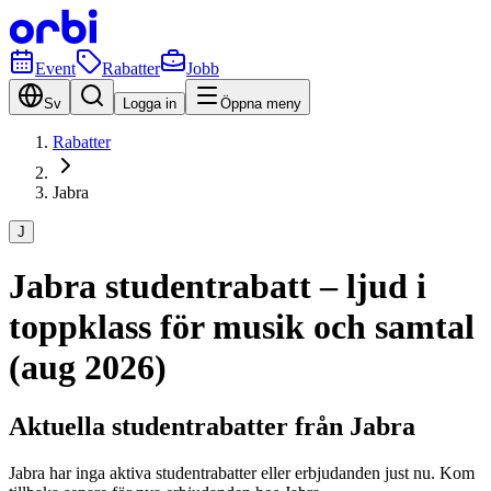
Event
Rabatter
Jobb
Sv
Logga in
Öppna meny
Rabatter
Jabra
J
Jabra studentrabatt – ljud i
toppklass för musik och samtal
(aug 2026)
Aktuella studentrabatter från Jabra
Jabra har inga aktiva studentrabatter eller erbjudanden just nu. Kom