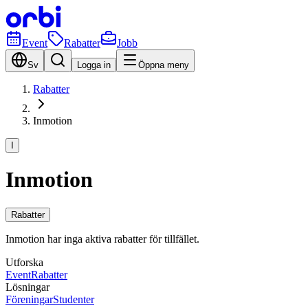
Event
Rabatter
Jobb
Sv
Logga in
Öppna meny
Rabatter
Inmotion
I
Inmotion
Rabatter
Inmotion har inga aktiva rabatter för tillfället.
Utforska
Event
Rabatter
Lösningar
Föreningar
Studenter