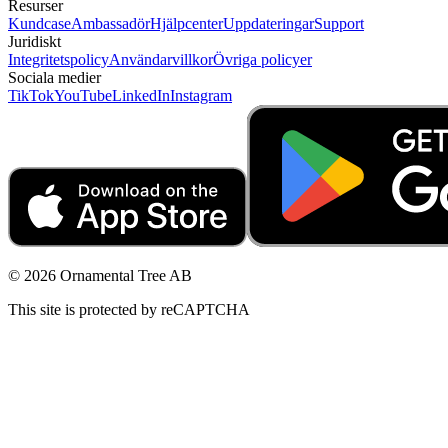
Resurser
Kundcase
Ambassadör
Hjälpcenter
Uppdateringar
Support
Juridiskt
Integritetspolicy
Användarvillkor
Övriga policyer
Sociala medier
TikTok
YouTube
LinkedIn
Instagram
© 2026 Ornamental Tree AB
This site is protected by reCAPTCHA