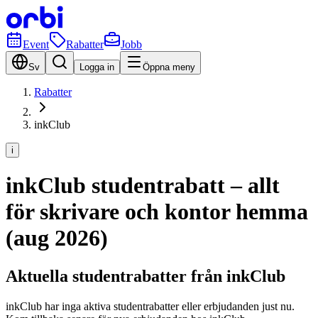
Event
Rabatter
Jobb
Sv
Logga in
Öppna meny
Rabatter
inkClub
i
inkClub studentrabatt – allt
för skrivare och kontor hemma
(aug 2026)
Aktuella studentrabatter från inkClub
inkClub har inga aktiva studentrabatter eller erbjudanden just nu.