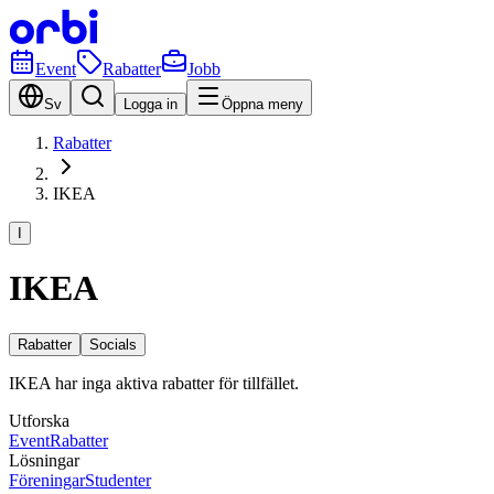
Event
Rabatter
Jobb
Sv
Logga in
Öppna meny
Rabatter
IKEA
I
IKEA
Rabatter
Socials
IKEA har inga aktiva rabatter för tillfället.
Utforska
Event
Rabatter
Lösningar
Föreningar
Studenter