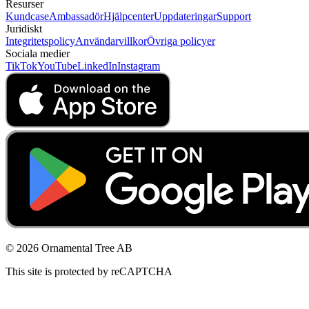
Resurser
Kundcase
Ambassadör
Hjälpcenter
Uppdateringar
Support
Juridiskt
Integritetspolicy
Användarvillkor
Övriga policyer
Sociala medier
TikTok
YouTube
LinkedIn
Instagram
© 2026 Ornamental Tree AB
This site is protected by reCAPTCHA