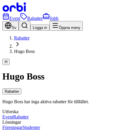
Event
Rabatter
Jobb
Sv
Logga in
Öppna meny
Rabatter
Hugo Boss
H
Hugo Boss
Rabatter
Hugo Boss har inga aktiva rabatter för tillfället.
Utforska
Event
Rabatter
Lösningar
Föreningar
Studenter