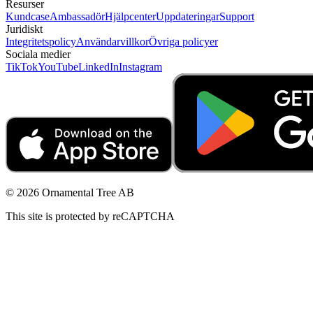
Resurser
Kundcase
Ambassadör
Hjälpcenter
Uppdateringar
Support
Juridiskt
Integritetspolicy
Användarvillkor
Övriga policyer
Sociala medier
TikTok
YouTube
LinkedIn
Instagram
© 2026 Ornamental Tree AB
This site is protected by reCAPTCHA