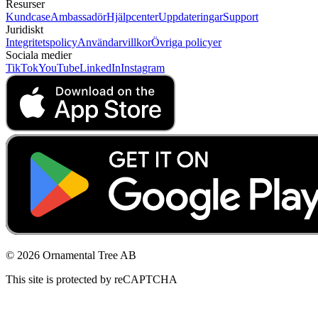
Resurser
Kundcase
Ambassadör
Hjälpcenter
Uppdateringar
Support
Juridiskt
Integritetspolicy
Användarvillkor
Övriga policyer
Sociala medier
TikTok
YouTube
LinkedIn
Instagram
© 2026 Ornamental Tree AB
This site is protected by reCAPTCHA