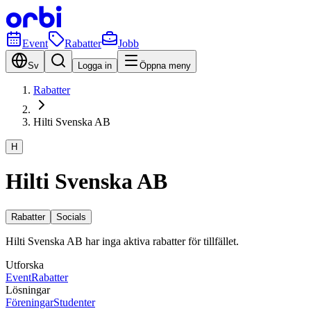
Event
Rabatter
Jobb
Sv
Logga in
Öppna meny
Rabatter
Hilti Svenska AB
H
Hilti Svenska AB
Rabatter
Socials
Hilti Svenska AB har inga aktiva rabatter för tillfället.
Utforska
Event
Rabatter
Lösningar
Föreningar
Studenter