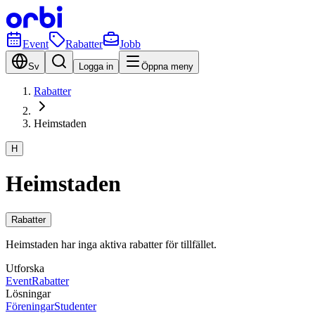
Event
Rabatter
Jobb
Sv
Logga in
Öppna meny
Rabatter
Heimstaden
H
Heimstaden
Rabatter
Heimstaden har inga aktiva rabatter för tillfället.
Utforska
Event
Rabatter
Lösningar
Föreningar
Studenter