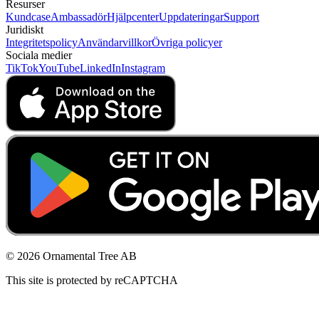
Resurser
Kundcase
Ambassadör
Hjälpcenter
Uppdateringar
Support
Juridiskt
Integritetspolicy
Användarvillkor
Övriga policyer
Sociala medier
TikTok
YouTube
LinkedIn
Instagram
© 2026 Ornamental Tree AB
This site is protected by reCAPTCHA