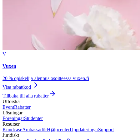
V
Vuxen
20 % opiskelija-alennus osoitteessa vuxen.fi
Visa rabattkod
Tillbaka till alla rabatter
Utforska
Event
Rabatter
Lösningar
Föreningar
Studenter
Resurser
Kundcase
Ambassadör
Hjälpcenter
Uppdateringar
Support
Juridiskt