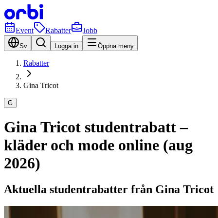
Event
Rabatter
Jobb
Sv
Logga in
Öppna meny
Rabatter
Gina Tricot
G
Gina Tricot studentrabatt –
kläder och mode online (aug
2026)
Aktuella studentrabatter från Gina Tricot