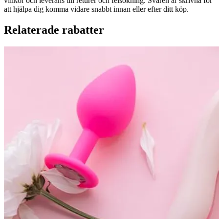
villkor och leverans till returer och felsökning. Svaren är skrivna för
att hjälpa dig komma vidare snabbt innan eller efter ditt köp.
Relaterade rabatter