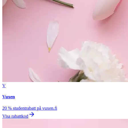
V
Vuxen
20 % studentrabatt på vuxen.fi
Visa rabattkod