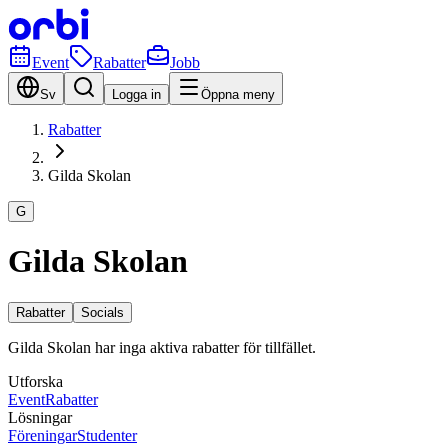
Event
Rabatter
Jobb
Sv
Logga in
Öppna meny
Rabatter
Gilda Skolan
G
Gilda Skolan
Rabatter
Socials
Gilda Skolan har inga aktiva rabatter för tillfället.
Utforska
Event
Rabatter
Lösningar
Föreningar
Studenter