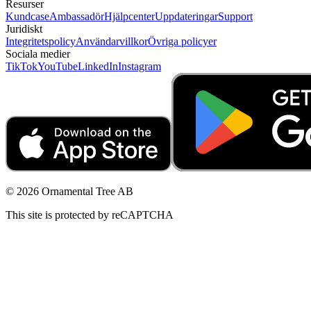
Resurser
Kundcase
Ambassadör
Hjälpcenter
Uppdateringar
Support
Juridiskt
Integritetspolicy
Användarvillkor
Övriga policyer
Sociala medier
TikTok
YouTube
LinkedIn
Instagram
© 2026 Ornamental Tree AB
This site is protected by reCAPTCHA