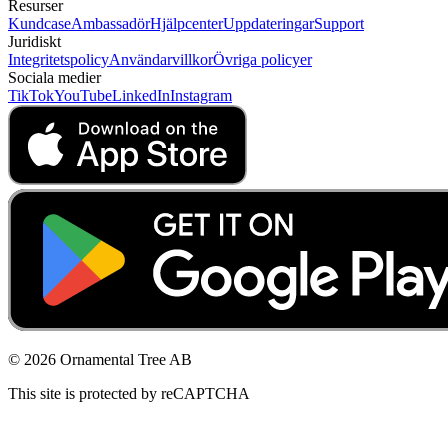
Resurser
Kundcase
Ambassadör
Hjälpcenter
Uppdateringar
Support
Juridiskt
Integritetspolicy
Användarvillkor
Övriga policyer
Sociala medier
TikTok
YouTube
LinkedIn
Instagram
© 2026 Ornamental Tree AB
This site is protected by reCAPTCHA