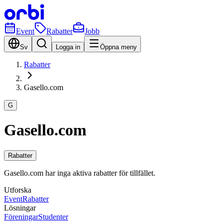
Event
Rabatter
Jobb
Sv
Logga in
Öppna meny
Rabatter
Gasello.com
G
Gasello.com
Rabatter
Gasello.com har inga aktiva rabatter för tillfället.
Utforska
Event
Rabatter
Lösningar
Föreningar
Studenter