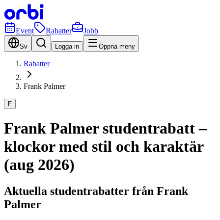
Event
Rabatter
Jobb
Sv
Logga in
Öppna meny
Rabatter
Frank Palmer
F
Frank Palmer studentrabatt –
klockor med stil och karaktär
(aug 2026)
Aktuella studentrabatter från Frank
Palmer