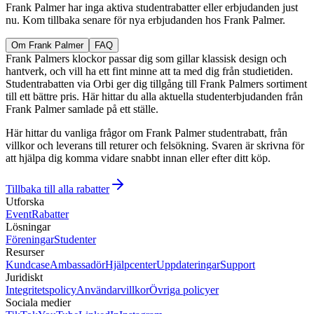
Frank Palmer har inga aktiva studentrabatter eller erbjudanden just
nu. Kom tillbaka senare för nya erbjudanden hos Frank Palmer.
Om Frank Palmer
FAQ
Frank Palmers klockor passar dig som gillar klassisk design och
hantverk, och vill ha ett fint minne att ta med dig från studietiden.
Studentrabatten via Orbi ger dig tillgång till Frank Palmers sortiment
till ett bättre pris. Här hittar du alla aktuella studenterbjudanden från
Frank Palmer samlade på ett ställe.
Här hittar du vanliga frågor om Frank Palmer studentrabatt, från
villkor och leverans till returer och felsökning. Svaren är skrivna för
att hjälpa dig komma vidare snabbt innan eller efter ditt köp.
Tillbaka till alla rabatter
Utforska
Event
Rabatter
Lösningar
Föreningar
Studenter
Resurser
Kundcase
Ambassadör
Hjälpcenter
Uppdateringar
Support
Juridiskt
Integritetspolicy
Användarvillkor
Övriga policyer
Sociala medier