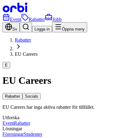
Event
Rabatter
Jobb
Sv
Logga in
Öppna meny
Rabatter
EU Careers
E
EU Careers
Rabatter
Socials
EU Careers har inga aktiva rabatter för tillfället.
Utforska
Event
Rabatter
Lösningar
Föreningar
Studenter