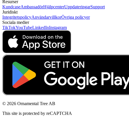
Resurser
Kundcase
Ambassadör
Hjälpcenter
Uppdateringar
Support
Juridiskt
Integritetspolicy
Användarvillkor
Övriga policyer
Sociala medier
TikTok
YouTube
LinkedIn
Instagram
© 2026 Ornamental Tree AB
This site is protected by reCAPTCHA