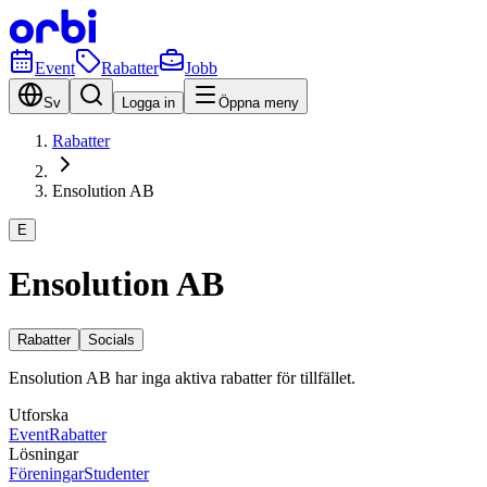
Event
Rabatter
Jobb
Sv
Logga in
Öppna meny
Rabatter
Ensolution AB
E
Ensolution AB
Rabatter
Socials
Ensolution AB har inga aktiva rabatter för tillfället.
Utforska
Event
Rabatter
Lösningar
Föreningar
Studenter