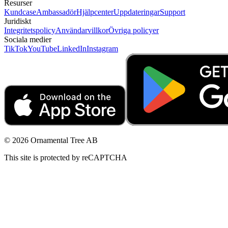
Resurser
Kundcase
Ambassadör
Hjälpcenter
Uppdateringar
Support
Juridiskt
Integritetspolicy
Användarvillkor
Övriga policyer
Sociala medier
TikTok
YouTube
LinkedIn
Instagram
© 2026 Ornamental Tree AB
This site is protected by reCAPTCHA