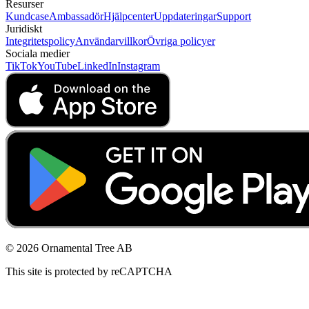
Resurser
Kundcase
Ambassadör
Hjälpcenter
Uppdateringar
Support
Juridiskt
Integritetspolicy
Användarvillkor
Övriga policyer
Sociala medier
TikTok
YouTube
LinkedIn
Instagram
© 2026 Ornamental Tree AB
This site is protected by reCAPTCHA