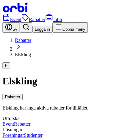
Event
Rabatter
Jobb
Sv
Logga in
Öppna meny
Rabatter
Elskling
E
Elskling
Rabatter
Elskling har inga aktiva rabatter för tillfället.
Utforska
Event
Rabatter
Lösningar
Föreningar
Studenter