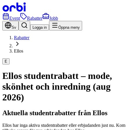
Event
Rabatter
Jobb
Sv
Logga in
Öppna meny
Rabatter
Ellos
E
Ellos studentrabatt – mode,
skönhet och inredning (aug
2026)
Aktuella studentrabatter från Ellos
Ellos har inga aktiva studentrabatter eller erbjudanden just nu. Kom