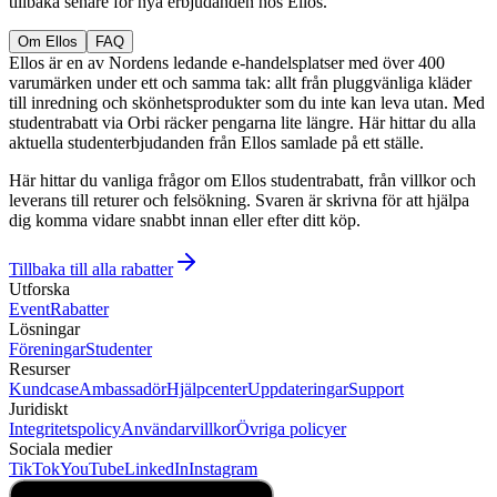
tillbaka senare för nya erbjudanden hos Ellos.
Om Ellos
FAQ
Ellos är en av Nordens ledande e-handelsplatser med över 400
varumärken under ett och samma tak: allt från pluggvänliga kläder
till inredning och skönhetsprodukter som du inte kan leva utan. Med
studentrabatt via Orbi räcker pengarna lite längre. Här hittar du alla
aktuella studenterbjudanden från Ellos samlade på ett ställe.
Här hittar du vanliga frågor om Ellos studentrabatt, från villkor och
leverans till returer och felsökning. Svaren är skrivna för att hjälpa
dig komma vidare snabbt innan eller efter ditt köp.
Tillbaka till alla rabatter
Utforska
Event
Rabatter
Lösningar
Föreningar
Studenter
Resurser
Kundcase
Ambassadör
Hjälpcenter
Uppdateringar
Support
Juridiskt
Integritetspolicy
Användarvillkor
Övriga policyer
Sociala medier
TikTok
YouTube
LinkedIn
Instagram