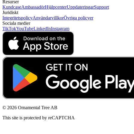
Resurser
Kundcase
Ambassadör
Hjälpcenter
Uppdateringar
Support
Juridiskt
Integritetspolicy
Användarvillkor
Övriga policyer
Sociala medier
TikTok
YouTube
LinkedIn
Instagram
© 2026 Ornamental Tree AB
This site is protected by reCAPTCHA