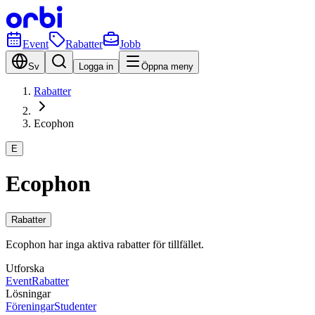
Event
Rabatter
Jobb
Sv
Logga in
Öppna meny
Rabatter
Ecophon
E
Ecophon
Rabatter
Ecophon har inga aktiva rabatter för tillfället.
Utforska
Event
Rabatter
Lösningar
Föreningar
Studenter