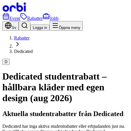
Event
Rabatter
Jobb
Sv
Logga in
Öppna meny
Rabatter
Dedicated
D
Dedicated studentrabatt –
hållbara kläder med egen
design (aug 2026)
Aktuella studentrabatter från Dedicated
Dedicated har inga aktiva studentrabatter eller erbjudanden just nu.