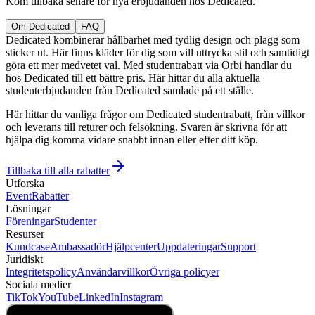
Kom tillbaka senare för nya erbjudanden hos Dedicated.
Om Dedicated
FAQ
Dedicated kombinerar hållbarhet med tydlig design och plagg som
sticker ut. Här finns kläder för dig som vill uttrycka stil och samtidigt
göra ett mer medvetet val. Med studentrabatt via Orbi handlar du
hos Dedicated till ett bättre pris. Här hittar du alla aktuella
studenterbjudanden från Dedicated samlade på ett ställe.
Här hittar du vanliga frågor om Dedicated studentrabatt, från villkor
och leverans till returer och felsökning. Svaren är skrivna för att
hjälpa dig komma vidare snabbt innan eller efter ditt köp.
Tillbaka till alla rabatter
Utforska
Event
Rabatter
Lösningar
Föreningar
Studenter
Resurser
Kundcase
Ambassadör
Hjälpcenter
Uppdateringar
Support
Juridiskt
Integritetspolicy
Användarvillkor
Övriga policyer
Sociala medier
TikTok
YouTube
LinkedIn
Instagram