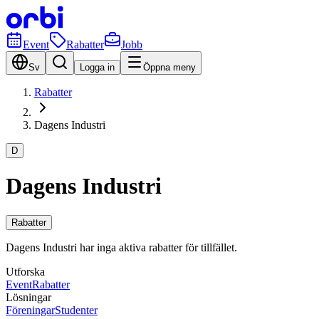
Event
Rabatter
Jobb
Sv
Logga in
Öppna meny
Rabatter
Dagens Industri
D
Dagens Industri
Rabatter
Dagens Industri har inga aktiva rabatter för tillfället.
Utforska
Event
Rabatter
Lösningar
Föreningar
Studenter