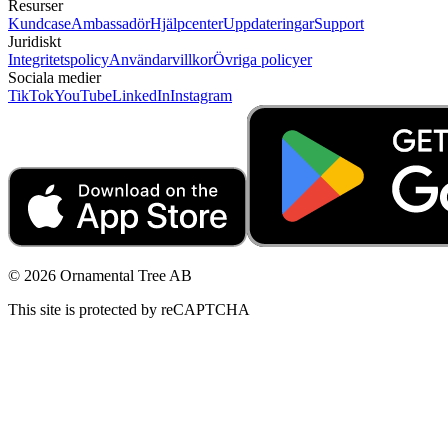
Resurser
Kundcase
Ambassadör
Hjälpcenter
Uppdateringar
Support
Juridiskt
Integritetspolicy
Användarvillkor
Övriga policyer
Sociala medier
TikTok
YouTube
LinkedIn
Instagram
© 2026 Ornamental Tree AB
This site is protected by reCAPTCHA