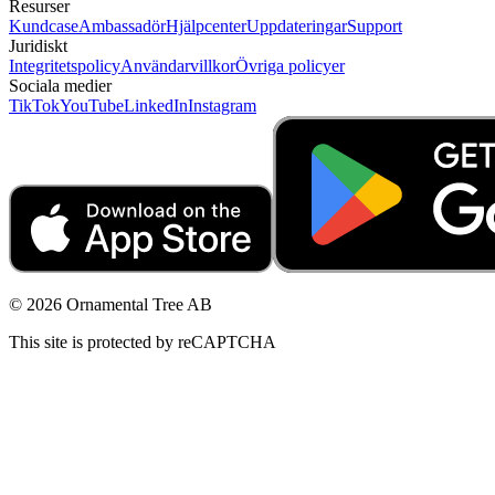
Resurser
Kundcase
Ambassadör
Hjälpcenter
Uppdateringar
Support
Juridiskt
Integritetspolicy
Användarvillkor
Övriga policyer
Sociala medier
TikTok
YouTube
LinkedIn
Instagram
© 2026 Ornamental Tree AB
This site is protected by reCAPTCHA