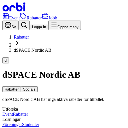
Event
Rabatter
Jobb
Sv
Logga in
Öppna meny
Rabatter
dSPACE Nordic AB
d
dSPACE Nordic AB
Rabatter
Socials
dSPACE Nordic AB har inga aktiva rabatter för tillfället.
Utforska
Event
Rabatter
Lösningar
Föreningar
Studenter