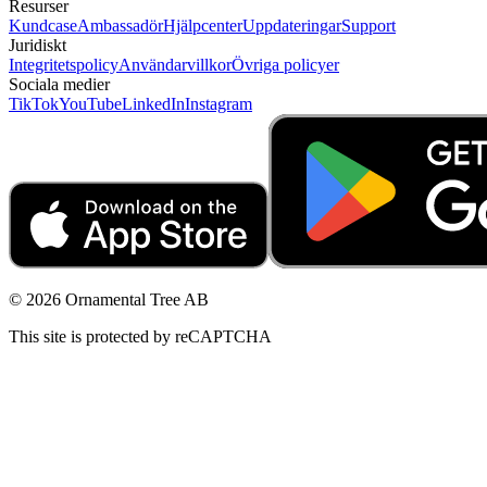
Resurser
Kundcase
Ambassadör
Hjälpcenter
Uppdateringar
Support
Juridiskt
Integritetspolicy
Användarvillkor
Övriga policyer
Sociala medier
TikTok
YouTube
LinkedIn
Instagram
© 2026 Ornamental Tree AB
This site is protected by reCAPTCHA