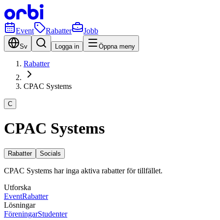
Event
Rabatter
Jobb
Sv
Logga in
Öppna meny
Rabatter
CPAC Systems
C
CPAC Systems
Rabatter
Socials
CPAC Systems har inga aktiva rabatter för tillfället.
Utforska
Event
Rabatter
Lösningar
Föreningar
Studenter