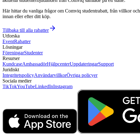
aktuella studenterbjudanden från Comviq samlade på ett ställe.
Här hittar du vanliga frågor om Comviq studentrabatt, från villkor och 
innan eller efter ditt köp.
Tillbaka till alla rabatter
Utforska
Event
Rabatter
Lösningar
Föreningar
Studenter
Resurser
Kundcase
Ambassadör
Hjälpcenter
Uppdateringar
Support
Juridiskt
Integritetspolicy
Användarvillkor
Övriga policyer
Sociala medier
TikTok
YouTube
LinkedIn
Instagram