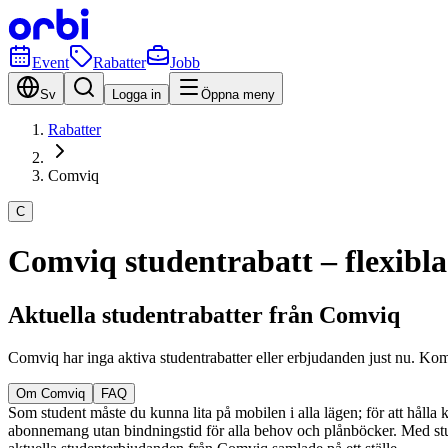
Event
Rabatter
Jobb
Sv
Logga in
Öppna meny
Rabatter
Comviq
C
Comviq studentrabatt – flexibl
Aktuella studentrabatter från Comviq
Comviq har inga aktiva studentrabatter eller erbjudanden just nu. Ko
Om Comviq
FAQ
Som student måste du kunna lita på mobilen i alla lägen; för att hålla k
abonnemang utan bindningstid för alla behov och plånböcker. Med studen