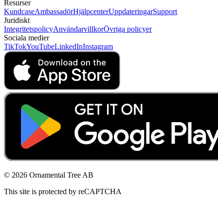
Resurser
Kundcase
Ambassadör
Hjälpcenter
Uppdateringar
Support
Juridiskt
Integritetspolicy
Användarvillkor
Övriga policyer
Sociala medier
TikTok
YouTube
LinkedIn
Instagram
© 2026 Ornamental Tree AB
This site is protected by reCAPTCHA