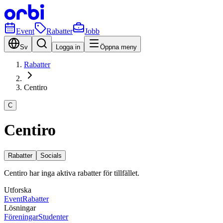
Event
Rabatter
Jobb
Sv
Logga in
Öppna meny
Rabatter
Centiro
C
Centiro
Rabatter
Socials
Centiro har inga aktiva rabatter för tillfället.
Utforska
Event
Rabatter
Lösningar
Föreningar
Studenter