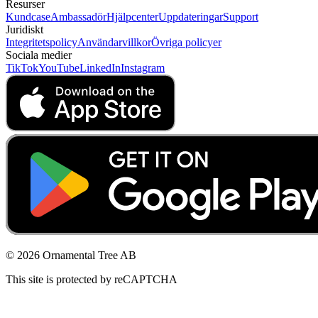
Resurser
Kundcase
Ambassadör
Hjälpcenter
Uppdateringar
Support
Juridiskt
Integritetspolicy
Användarvillkor
Övriga policyer
Sociala medier
TikTok
YouTube
LinkedIn
Instagram
© 2026 Ornamental Tree AB
This site is protected by reCAPTCHA