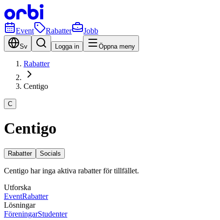
Event
Rabatter
Jobb
Sv
Logga in
Öppna meny
Rabatter
Centigo
C
Centigo
Rabatter
Socials
Centigo har inga aktiva rabatter för tillfället.
Utforska
Event
Rabatter
Lösningar
Föreningar
Studenter