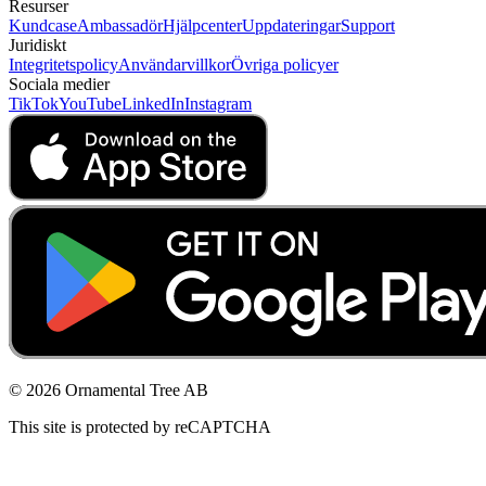
Resurser
Kundcase
Ambassadör
Hjälpcenter
Uppdateringar
Support
Juridiskt
Integritetspolicy
Användarvillkor
Övriga policyer
Sociala medier
TikTok
YouTube
LinkedIn
Instagram
© 2026 Ornamental Tree AB
This site is protected by reCAPTCHA