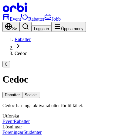
Event
Rabatter
Jobb
Sv
Logga in
Öppna meny
Rabatter
Cedoc
C
Cedoc
Rabatter
Socials
Cedoc har inga aktiva rabatter för tillfället.
Utforska
Event
Rabatter
Lösningar
Föreningar
Studenter