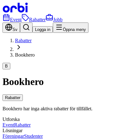
Event
Rabatter
Jobb
Sv
Logga in
Öppna meny
Rabatter
Bookhero
B
Bookhero
Rabatter
Bookhero har inga aktiva rabatter för tillfället.
Utforska
Event
Rabatter
Lösningar
Föreningar
Studenter