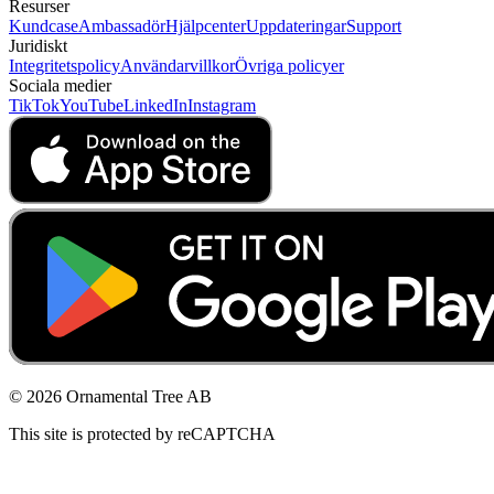
Resurser
Kundcase
Ambassadör
Hjälpcenter
Uppdateringar
Support
Juridiskt
Integritetspolicy
Användarvillkor
Övriga policyer
Sociala medier
TikTok
YouTube
LinkedIn
Instagram
© 2026 Ornamental Tree AB
This site is protected by reCAPTCHA