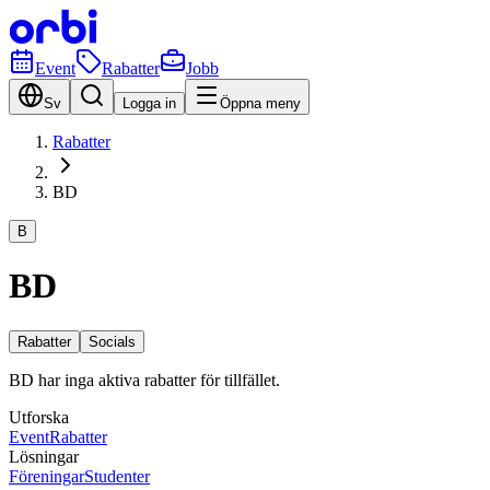
Event
Rabatter
Jobb
Sv
Logga in
Öppna meny
Rabatter
BD
B
BD
Rabatter
Socials
BD har inga aktiva rabatter för tillfället.
Utforska
Event
Rabatter
Lösningar
Föreningar
Studenter