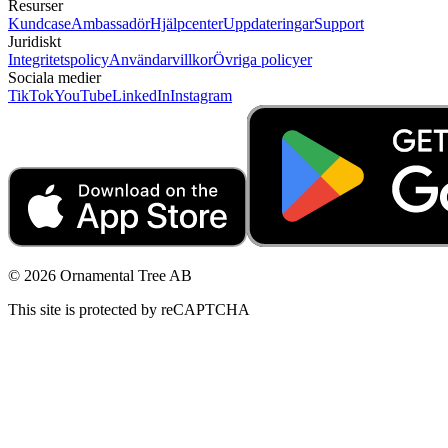
Resurser
Kundcase
Ambassadör
Hjälpcenter
Uppdateringar
Support
Juridiskt
Integritetspolicy
Användarvillkor
Övriga policyer
Sociala medier
TikTok
YouTube
LinkedIn
Instagram
© 2026 Ornamental Tree AB
This site is protected by reCAPTCHA