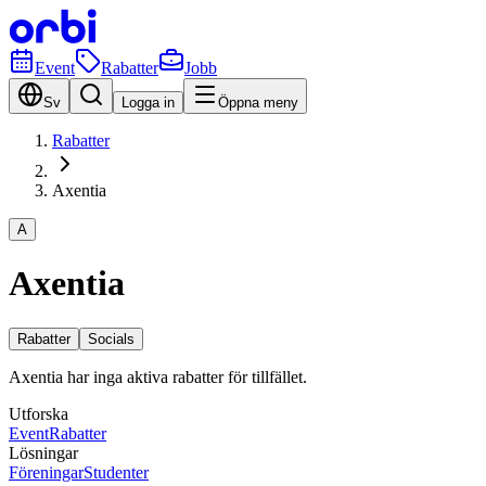
Event
Rabatter
Jobb
Sv
Logga in
Öppna meny
Rabatter
Axentia
A
Axentia
Rabatter
Socials
Axentia har inga aktiva rabatter för tillfället.
Utforska
Event
Rabatter
Lösningar
Föreningar
Studenter