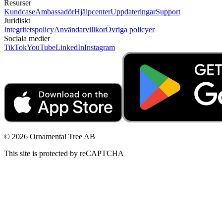
Resurser
Kundcase
Ambassadör
Hjälpcenter
Uppdateringar
Support
Juridiskt
Integritetspolicy
Användarvillkor
Övriga policyer
Sociala medier
TikTok
YouTube
LinkedIn
Instagram
© 2026 Ornamental Tree AB
This site is protected by reCAPTCHA