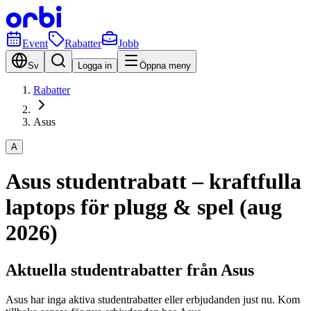
Event
Rabatter
Jobb
Sv
Logga in
Öppna meny
Rabatter
Asus
A
Asus studentrabatt – kraftfulla
laptops för plugg & spel (aug
2026)
Aktuella studentrabatter från Asus
Asus har inga aktiva studentrabatter eller erbjudanden just nu. Kom