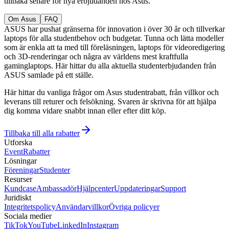
tillbaka senare för nya erbjudanden hos Asus.
Om Asus
FAQ
ASUS har pushat gränserna för innovation i över 30 år och tillverkar
laptops för alla studentbehov och budgetar. Tunna och lätta modeller
som är enkla att ta med till föreläsningen, laptops för videoredigering
och 3D-renderingar och några av världens mest kraftfulla
gaminglaptops. Här hittar du alla aktuella studenterbjudanden från
ASUS samlade på ett ställe.
Här hittar du vanliga frågor om Asus studentrabatt, från villkor och
leverans till returer och felsökning. Svaren är skrivna för att hjälpa
dig komma vidare snabbt innan eller efter ditt köp.
Tillbaka till alla rabatter
Utforska
Event
Rabatter
Lösningar
Föreningar
Studenter
Resurser
Kundcase
Ambassadör
Hjälpcenter
Uppdateringar
Support
Juridiskt
Integritetspolicy
Användarvillkor
Övriga policyer
Sociala medier
TikTok
YouTube
LinkedIn
Instagram