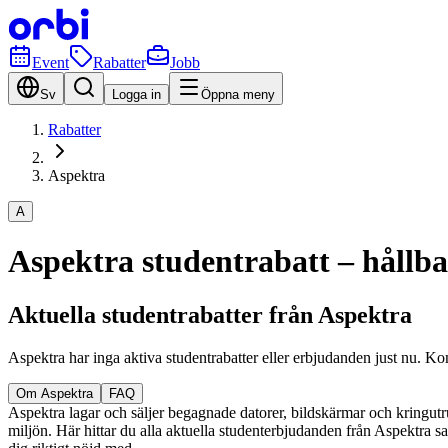
Event
Rabatter
Jobb
Sv
Logga in
Öppna meny
Rabatter
Aspektra
A
Aspektra studentrabatt – hållbar
Aktuella studentrabatter från Aspektra
Aspektra har inga aktiva studentrabatter eller erbjudanden just nu. K
Om Aspektra
FAQ
Aspektra lagar och säljer begagnade datorer, bildskärmar och kringutru
miljön. Här hittar du alla aktuella studenterbjudanden från Aspektra s