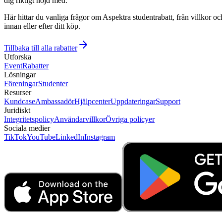
dig riktigt nöjd med.
Här hittar du vanliga frågor om Aspektra studentrabatt, från villkor oc
innan eller efter ditt köp.
Tillbaka till alla rabatter
Utforska
Event
Rabatter
Lösningar
Föreningar
Studenter
Resurser
Kundcase
Ambassadör
Hjälpcenter
Uppdateringar
Support
Juridiskt
Integritetspolicy
Användarvillkor
Övriga policyer
Sociala medier
TikTok
YouTube
LinkedIn
Instagram