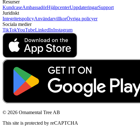
Resurser
Kundcase
Ambassadör
Hjälpcenter
Uppdateringar
Support
Juridiskt
Integritetspolicy
Användarvillkor
Övriga policyer
Sociala medier
TikTok
YouTube
LinkedIn
Instagram
© 2026 Ornamental Tree AB
This site is protected by reCAPTCHA