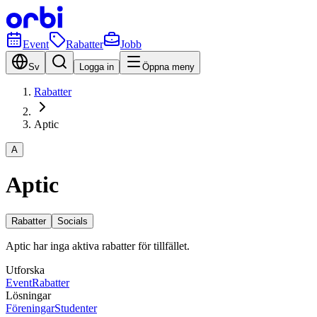
Event
Rabatter
Jobb
Sv
Logga in
Öppna meny
Rabatter
Aptic
A
Aptic
Rabatter
Socials
Aptic har inga aktiva rabatter för tillfället.
Utforska
Event
Rabatter
Lösningar
Föreningar
Studenter