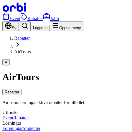
Event
Rabatter
Jobb
Sv
Logga in
Öppna meny
Rabatter
AirTours
A
AirTours
Rabatter
AirTours har inga aktiva rabatter för tillfället.
Utforska
Event
Rabatter
Lösningar
Föreningar
Studenter