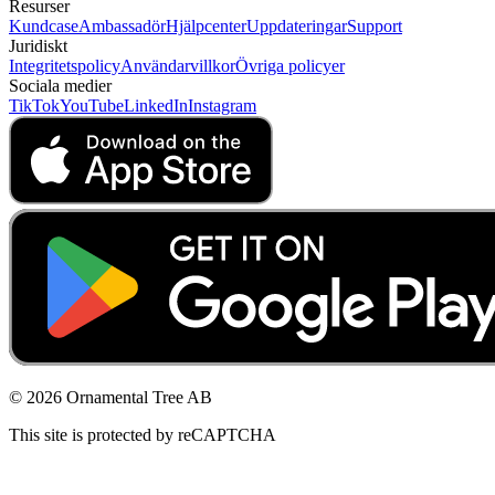
Resurser
Kundcase
Ambassadör
Hjälpcenter
Uppdateringar
Support
Juridiskt
Integritetspolicy
Användarvillkor
Övriga policyer
Sociala medier
TikTok
YouTube
LinkedIn
Instagram
© 2026 Ornamental Tree AB
This site is protected by reCAPTCHA