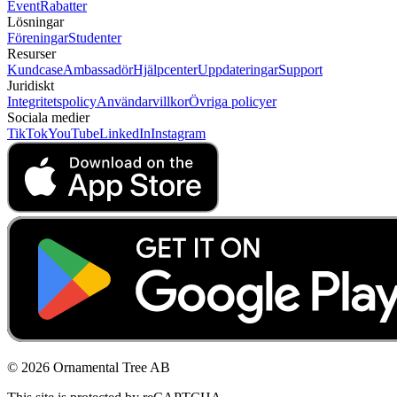
Event
Rabatter
Lösningar
Föreningar
Studenter
Resurser
Kundcase
Ambassadör
Hjälpcenter
Uppdateringar
Support
Juridiskt
Integritetspolicy
Användarvillkor
Övriga policyer
Sociala medier
TikTok
YouTube
LinkedIn
Instagram
© 2026 Ornamental Tree AB