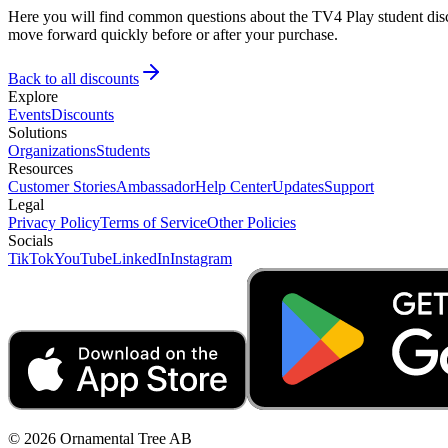
Here you will find common questions about the TV4 Play student disco
move forward quickly before or after your purchase.
Back to all discounts
Explore
Events
Discounts
Solutions
Organizations
Students
Resources
Customer Stories
Ambassador
Help Center
Updates
Support
Legal
Privacy Policy
Terms of Service
Other Policies
Socials
TikTok
YouTube
LinkedIn
Instagram
© 2026 Ornamental Tree AB