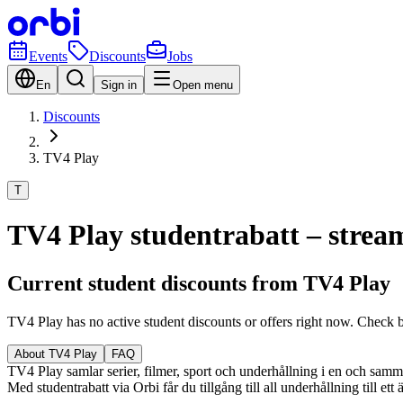
Events
Discounts
Jobs
En
Sign in
Open menu
Discounts
TV4 Play
T
TV4 Play studentrabatt – streama
Current student discounts from TV4 Play
TV4 Play has no active student discounts or offers right now. Check 
About TV4 Play
FAQ
TV4 Play samlar serier, filmer, sport och underhållning i en och samma t
Med studentrabatt via Orbi får du tillgång till all underhållning till et