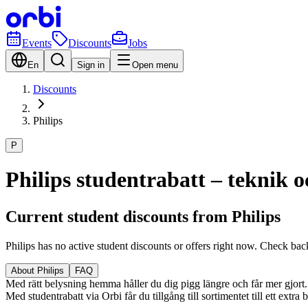
Events
Discounts
Jobs
En
Sign in
Open menu
Discounts
Philips
P
Philips studentrabatt – teknik 
Current student discounts from Philips
Philips has no active student discounts or offers right now. Check back
About Philips
FAQ
Med rätt belysning hemma håller du dig pigg längre och får mer gjor
Med studentrabatt via Orbi får du tillgång till sortimentet till ett extra