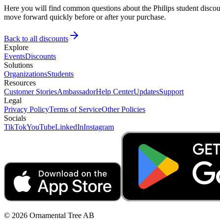
Here you will find common questions about the Philips student discoun
move forward quickly before or after your purchase.
Back to all discounts
Explore
Events
Discounts
Solutions
Organizations
Students
Resources
Customer Stories
Ambassador
Help Center
Updates
Support
Legal
Privacy Policy
Terms of Service
Other Policies
Socials
TikTok
YouTube
LinkedIn
Instagram
© 2026 Ornamental Tree AB