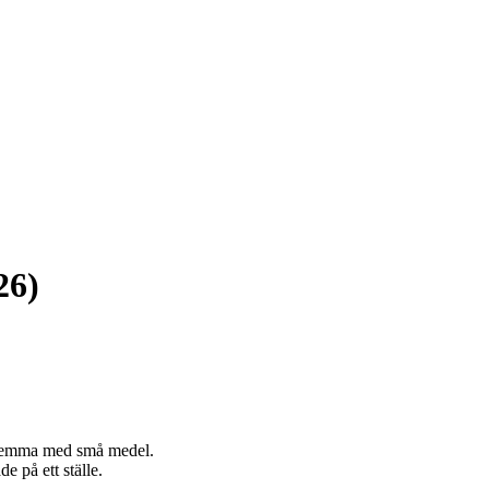
26)
n hemma med små medel.
e på ett ställe.