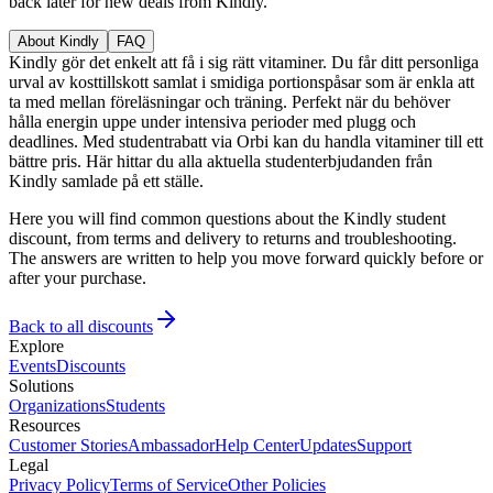
back later for new deals from Kindly.
About Kindly
FAQ
Kindly gör det enkelt att få i sig rätt vitaminer. Du får ditt personliga
urval av kosttillskott samlat i smidiga portionspåsar som är enkla att
ta med mellan föreläsningar och träning. Perfekt när du behöver
hålla energin uppe under intensiva perioder med plugg och
deadlines. Med studentrabatt via Orbi kan du handla vitaminer till ett
bättre pris. Här hittar du alla aktuella studenterbjudanden från
Kindly samlade på ett ställe.
Here you will find common questions about the Kindly student
discount, from terms and delivery to returns and troubleshooting.
The answers are written to help you move forward quickly before or
after your purchase.
Back to all discounts
Explore
Events
Discounts
Solutions
Organizations
Students
Resources
Customer Stories
Ambassador
Help Center
Updates
Support
Legal
Privacy Policy
Terms of Service
Other Policies