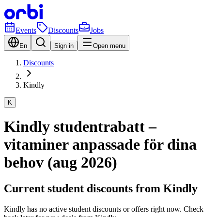
Events
Discounts
Jobs
En
Sign in
Open menu
Discounts
Kindly
K
Kindly studentrabatt –
vitaminer anpassade för dina
behov (aug 2026)
Current student discounts from Kindly
Kindly has no active student discounts or offers right now. Check