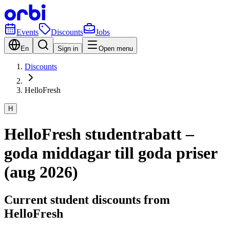
Events
Discounts
Jobs
En
Sign in
Open menu
Discounts
HelloFresh
H
HelloFresh studentrabatt –
goda middagar till goda priser
(aug 2026)
Current student discounts from
HelloFresh