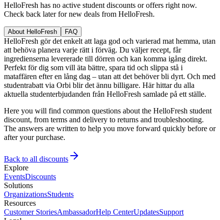
HelloFresh has no active student discounts or offers right now.
Check back later for new deals from HelloFresh.
About HelloFresh
FAQ
HelloFresh gör det enkelt att laga god och varierad mat hemma, utan
att behöva planera varje rätt i förväg. Du väljer recept, får
ingredienserna levererade till dörren och kan komma igång direkt.
Perfekt för dig som vill äta bättre, spara tid och slippa stå i
mataffären efter en lång dag – utan att det behöver bli dyrt. Och med
studentrabatt via Orbi blir det ännu billigare. Här hittar du alla
aktuella studenterbjudanden från HelloFresh samlade på ett ställe.
Here you will find common questions about the HelloFresh student
discount, from terms and delivery to returns and troubleshooting.
The answers are written to help you move forward quickly before or
after your purchase.
Back to all discounts
Explore
Events
Discounts
Solutions
Organizations
Students
Resources
Customer Stories
Ambassador
Help Center
Updates
Support