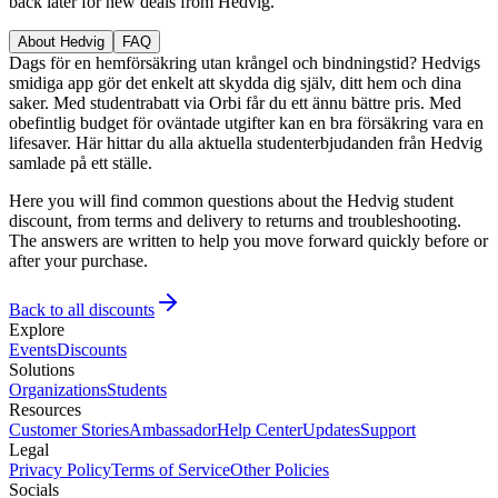
back later for new deals from Hedvig.
About Hedvig
FAQ
Dags för en hemförsäkring utan krångel och bindningstid? Hedvigs
smidiga app gör det enkelt att skydda dig själv, ditt hem och dina
saker. Med studentrabatt via Orbi får du ett ännu bättre pris. Med
obefintlig budget för oväntade utgifter kan en bra försäkring vara en
lifesaver. Här hittar du alla aktuella studenterbjudanden från Hedvig
samlade på ett ställe.
Here you will find common questions about the Hedvig student
discount, from terms and delivery to returns and troubleshooting.
The answers are written to help you move forward quickly before or
after your purchase.
Back to all discounts
Explore
Events
Discounts
Solutions
Organizations
Students
Resources
Customer Stories
Ambassador
Help Center
Updates
Support
Legal
Privacy Policy
Terms of Service
Other Policies
Socials