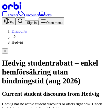
Events
Discounts
Jobs
En
Sign in
Open menu
Discounts
Hedvig
H
Hedvig studentrabatt – enkel
hemförsäkring utan
bindningstid (aug 2026)
Current student discounts from Hedvig
Hedvig has no active student discounts or offers right now. Check