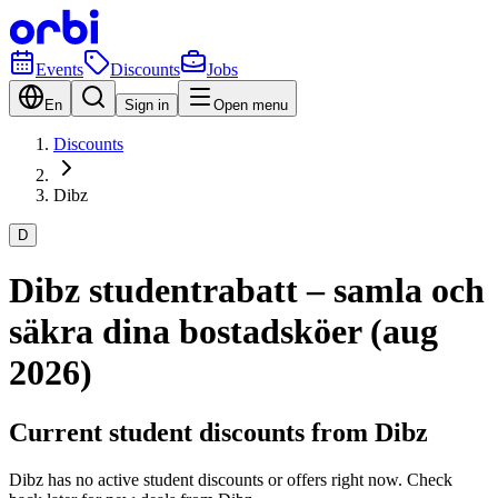
Events
Discounts
Jobs
En
Sign in
Open menu
Discounts
Dibz
D
Dibz studentrabatt – samla och
säkra dina bostadsköer (aug
2026)
Current student discounts from Dibz
Dibz has no active student discounts or offers right now. Check