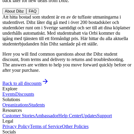
back later for new deals from Dibz.
About Dibz
FAQ
Att hitta bostad som student är en av de tuffaste utmaningarna i
studentlivet. Dibz låter dig gå med i över 200 bostadsköer och
studentköer runt om i Sverige samtidigt och ser till att dina köplatser
underhålls automatiskt. Med studentrabatt via Orbi kommer du
igång med tjänsten till ett förmånligt pris. Här hittar du alla aktuella
studenterbjudanden från Dibz samlade på ett ställe.
Here you will find common questions about the Dibz student
discount, from terms and delivery to returns and troubleshooting.
The answers are written to help you move forward quickly before or
after your purchase.
Back to all discounts
Explore
Events
Discounts
Solutions
Organizations
Students
Resources
Customer Stories
Ambassador
Help Center
Updates
Support
Legal
Privacy Policy
Terms of Service
Other Policies
Socials