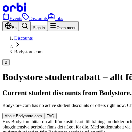
Events
Discounts
Jobs
En
Sign in
Open menu
Discounts
Bodystore.com
B
Bodystore studentrabatt – allt fö
Current student discounts from Bodystore
Bodystore.com has no active student discounts or offers right now. C
About Bodystore.com
FAQ
Hos Bodystore hittar du allt från kosttillskott till träningsprodukter 
pluggintensiva perioder finns det något för dig. Med studentrabatt via O