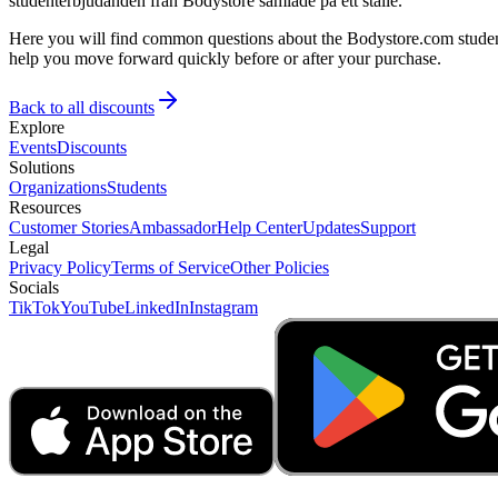
studenterbjudanden från Bodystore samlade på ett ställe.
Here you will find common questions about the Bodystore.com student 
help you move forward quickly before or after your purchase.
Back to all discounts
Explore
Events
Discounts
Solutions
Organizations
Students
Resources
Customer Stories
Ambassador
Help Center
Updates
Support
Legal
Privacy Policy
Terms of Service
Other Policies
Socials
TikTok
YouTube
LinkedIn
Instagram