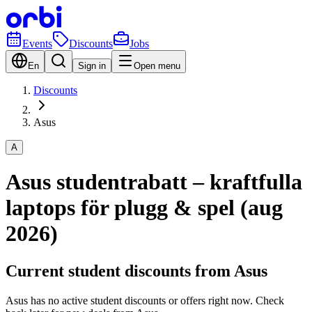
Events
Discounts
Jobs
En
Sign in
Open menu
Discounts
Asus
A
Asus studentrabatt – kraftfulla
laptops för plugg & spel (aug
2026)
Current student discounts from Asus
Asus has no active student discounts or offers right now. Check