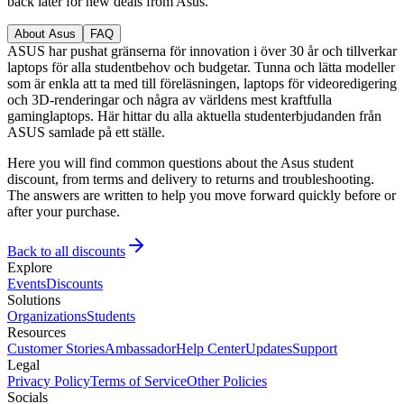
back later for new deals from Asus.
About Asus
FAQ
ASUS har pushat gränserna för innovation i över 30 år och tillverkar
laptops för alla studentbehov och budgetar. Tunna och lätta modeller
som är enkla att ta med till föreläsningen, laptops för videoredigering
och 3D-renderingar och några av världens mest kraftfulla
gaminglaptops. Här hittar du alla aktuella studenterbjudanden från
ASUS samlade på ett ställe.
Here you will find common questions about the Asus student
discount, from terms and delivery to returns and troubleshooting.
The answers are written to help you move forward quickly before or
after your purchase.
Back to all discounts
Explore
Events
Discounts
Solutions
Organizations
Students
Resources
Customer Stories
Ambassador
Help Center
Updates
Support
Legal
Privacy Policy
Terms of Service
Other Policies
Socials