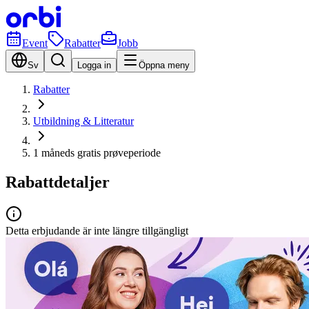
Event
Rabatter
Jobb
Sv
Logga in
Öppna meny
Rabatter
Utbildning & Litteratur
1 måneds gratis prøveperiode
Rabattdetaljer
Detta erbjudande är inte längre tillgängligt