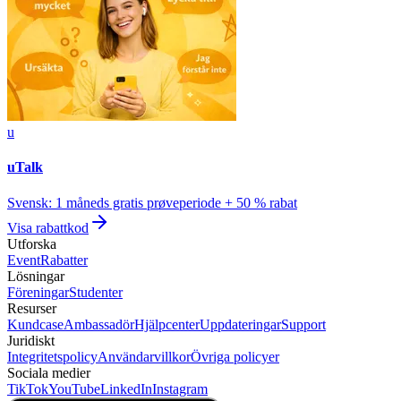
u
uTalk
Svensk: 1 måneds gratis prøveperiode + 50 % rabat
Visa rabattkod
Utforska
Event
Rabatter
Lösningar
Föreningar
Studenter
Resurser
Kundcase
Ambassadör
Hjälpcenter
Uppdateringar
Support
Juridiskt
Integritetspolicy
Användarvillkor
Övriga policyer
Sociala medier
TikTok
YouTube
LinkedIn
Instagram