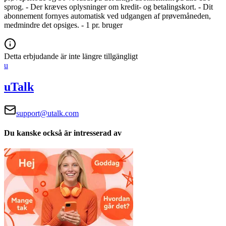
sprog.
- Der kræves oplysninger om kredit- og betalingskort.
- Dit
abonnement fornyes automatisk ved udgangen af prøvemåneden,
medmindre det opsiges.
- 1 pr. bruger
Detta erbjudande är inte längre tillgängligt
u
uTalk
support@utalk.com
Du kanske också är intresserad av