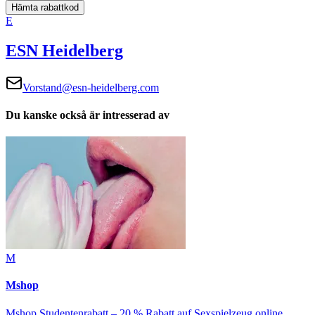
Hämta rabattkod
E
ESN Heidelberg
Vorstand@esn-heidelberg.com
Du kanske också är intresserad av
M
Mshop
Mshop Studentenrabatt – 20 % Rabatt auf Sexspielzeug online