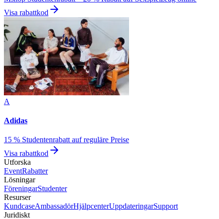
Visa rabattkod
A
Adidas
15 % Studentenrabatt auf reguläre Preise
Visa rabattkod
Utforska
Event
Rabatter
Lösningar
Föreningar
Studenter
Resurser
Kundcase
Ambassadör
Hjälpcenter
Uppdateringar
Support
Juridiskt