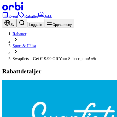
Event
Rabatter
Jobb
Sv
Logga in
Öppna meny
Rabatter
Sport & Hälsa
Swapfiets – Get €19.99 Off Your Subscription! 🚲
Rabattdetaljer