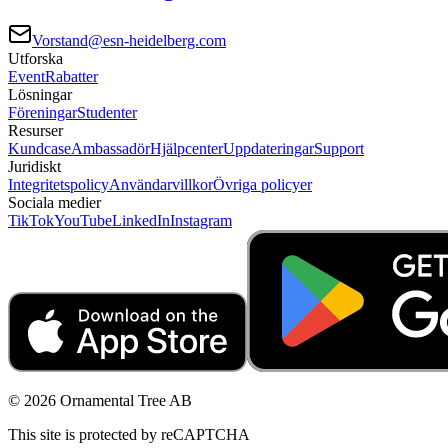
Vorstand@esn-heidelberg.com
Utforska
Event
Rabatter
Lösningar
Föreningar
Studenter
Resurser
Kundcase
Ambassadör
Hjälpcenter
Uppdateringar
Support
Juridiskt
Integritetspolicy
Användarvillkor
Övriga policyer
Sociala medier
TikTok
YouTube
LinkedIn
Instagram
© 2026 Ornamental Tree AB
This site is protected by reCAPTCHA