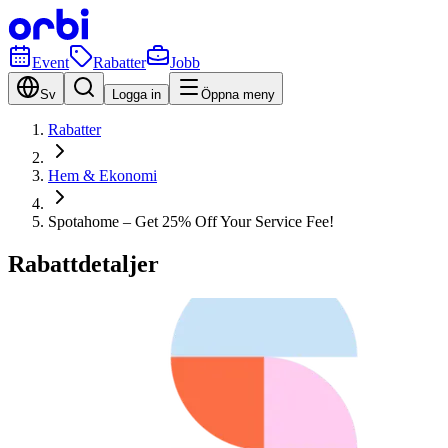
Event
Rabatter
Jobb
Sv
Logga in
Öppna meny
Rabatter
Hem & Ekonomi
Spotahome – Get 25% Off Your Service Fee!
Rabattdetaljer